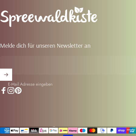
Spreewaldkiste
Melde dich für unseren Newsletter an
E-Mail Adresse eingeben
Facebook
Instagram
Pinterest
Deutschland (EUR €)
Land/Region