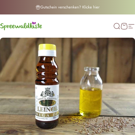
Direkt zum Inhalt
Gutschein verschenken? Klicke hier
Spreewaldkiste
Suche
Ware
S