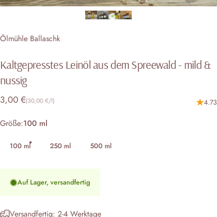
Ölmühle Ballaschk
Kaltgepresstes
Leinöl
aus
dem
Spreewald
-
mild
&
nussig
Grundpreis
3,00 €
(30,00 €
/
l)
4.73
pro
Größe
Größe:
100 ml
100 ml
250 ml
500 ml
Auf Lager, versandfertig
Versandfertig: 2-4 Werktage